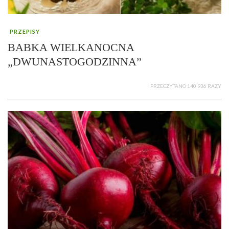
PRZEPISY
BABKA WIELKANOCNA
„DWUNASTOGODZINNA”
PRZECZYTANO 140 936 RAZY