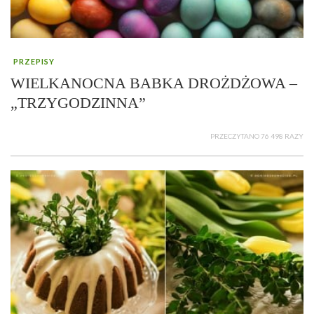
PRZEPISY
WIELKANOCNA BABKA DROŻDŻOWA –
„TRZYGODZINNA”
PRZECZYTANO 76 498 RAZY