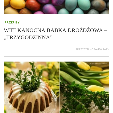
PRZEPISY
WIELKANOCNA BABKA DROŻDŻOWA –
„TRZYGODZINNA”
PRZECZYTANO 76 498 RAZY