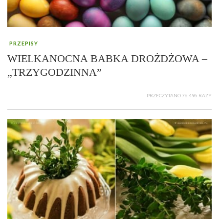
PRZEPISY
WIELKANOCNA BABKA DROŻDŻOWA –
„TRZYGODZINNA”
PRZECZYTANO 76 496 RAZY