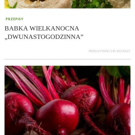
PRZEPISY
BABKA WIELKANOCNA
„DWUNASTOGODZINNA”
PRZECZYTANO 140 933 RAZY