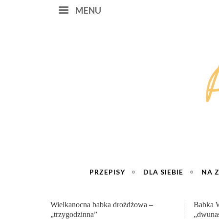
MENU
PRZEPISY
DLA SIEBIE
NA 
Babka Wielkanocna
Genialn
„dwunastogodzinna”
roboty 