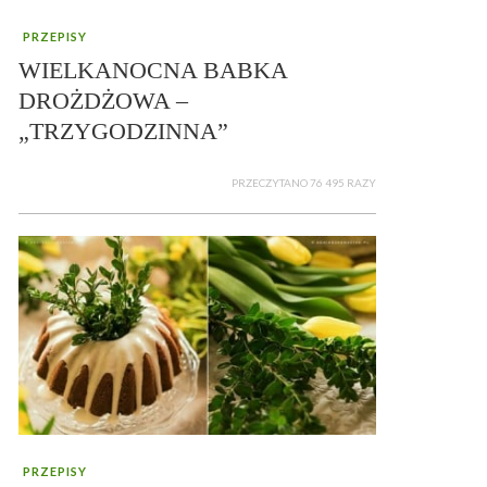
PRZEPISY
WIELKANOCNA BABKA
DROŻDŻOWA –
„TRZYGODZINNA”
PRZECZYTANO 76 495 RAZY
PRZEPISY