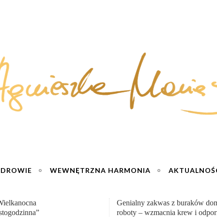
ZDROWIE
WEWNĘTRZNA HARMONIA
AKTUALNOŚ
y zakwas z buraków domowej
„Przemiana” Podróż do siły i wol
– wzmacnia krew i odporność