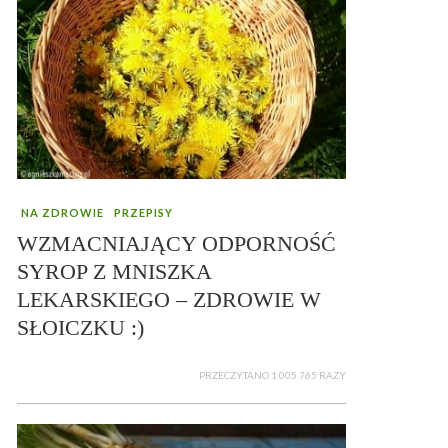
NA ZDROWIE
PRZEPISY
WZMACNIAJĄCY ODPORNOŚĆ
SYROP Z MNISZKA
LEKARSKIEGO – ZDROWIE W
SŁOICZKU :)
PRZECZYTANO 1 005 765 RAZY