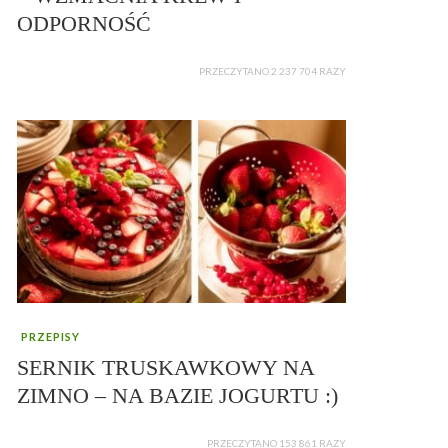
ODPORNOŚĆ
PRZECZYTANO 2 237 704 RAZY
PRZEPISY
SERNIK TRUSKAWKOWY NA
ZIMNO – NA BAZIE JOGURTU :)
PRZECZYTANO 153 861 RAZY