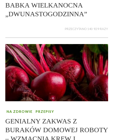
BABKA WIELKANOCNA
„DWUNASTOGODZINNA”
PRZECZYTANO 140 929 RAZY
NA ZDROWIE
PRZEPISY
GENIALNY ZAKWAS Z
BURAKÓW DOMOWEJ ROBOTY
– WZMACNIA KREW I