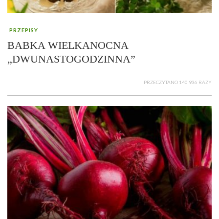
PRZEPISY
BABKA WIELKANOCNA
„DWUNASTOGODZINNA”
PRZECZYTANO 140 936 RAZY