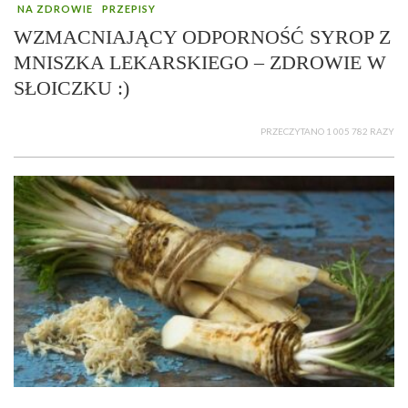
NA ZDROWIE
PRZEPISY
WZMACNIAJĄCY ODPORNOŚĆ SYROP Z
MNISZKA LEKARSKIEGO – ZDROWIE W
SŁOICZKU :)
PRZECZYTANO 1 005 782 RAZY