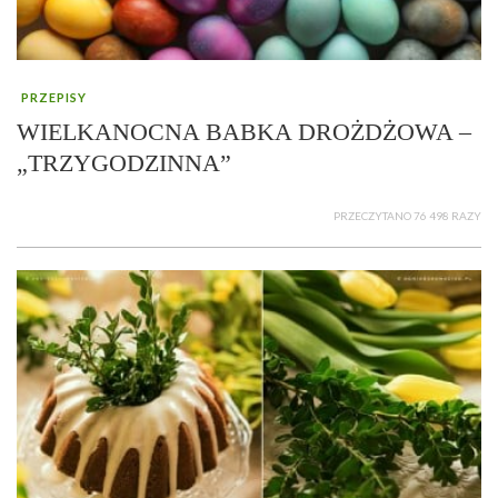
PRZEPISY
WIELKANOCNA BABKA DROŻDŻOWA –
„TRZYGODZINNA”
PRZECZYTANO 76 498 RAZY