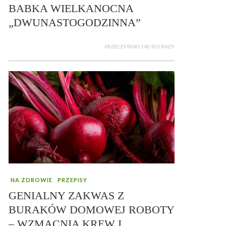
BABKA WIELKANOCNA
„DWUNASTOGODZINNA”
PRZECZYTANO 140 933 RAZY
NA ZDROWIE
PRZEPISY
GENIALNY ZAKWAS Z
BURAKÓW DOMOWEJ ROBOTY
– WZMACNIA KREW I