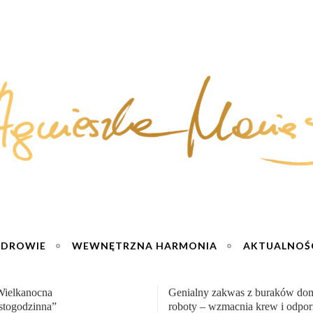
ZDROWIE
WEWNĘTRZNA HARMONIA
AKTUALNOŚ
y zakwas z buraków domowej
„Przemiana” Podróż do siły i wol
– wzmacnia krew i odporność