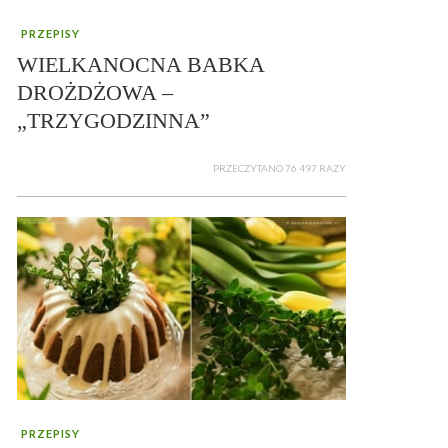
PRZEPISY
WIELKANOCNA BABKA
DROŻDŻOWA –
„TRZYGODZINNA”
PRZECZYTANO 76 497 RAZY
PRZEPISY