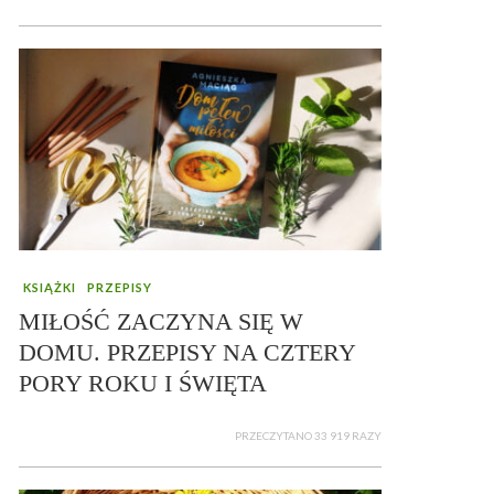
KSIĄŻKI
PRZEPISY
MIŁOŚĆ ZACZYNA SIĘ W
DOMU. PRZEPISY NA CZTERY
PORY ROKU I ŚWIĘTA
PRZECZYTANO 33 919 RAZY