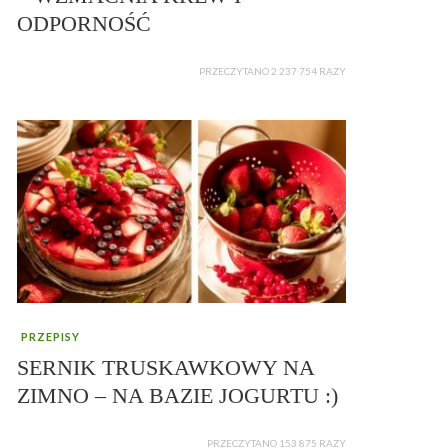
ODPORNOŚĆ
PRZECZYTANO 2 237 754 RAZY
PRZEPISY
SERNIK TRUSKAWKOWY NA
ZIMNO – NA BAZIE JOGURTU :)
PRZECZYTANO 153 875 RAZY