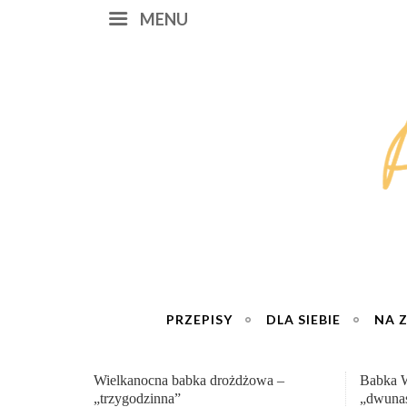
MENU
PRZEPISY
DLA SIEBIE
NA 
Babka Wielkanocna
Genialn
„dwunastogodzinna”
roboty 