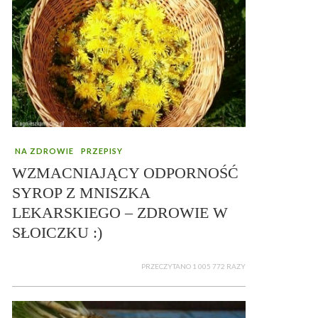
NA ZDROWIE
PRZEPISY
WZMACNIAJĄCY ODPORNOŚĆ
SYROP Z MNISZKA
LEKARSKIEGO – ZDROWIE W
SŁOICZKU :)
PRZECZYTANO 1 005 772 RAZY