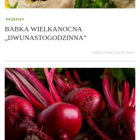
PRZEPISY
BABKA WIELKANOCNA
„DWUNASTOGODZINNA”
PRZECZYTANO 140 933 RAZY