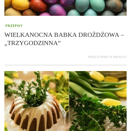
PRZEPISY
WIELKANOCNA BABKA DROŻDŻOWA –
„TRZYGODZINNA”
PRZECZYTANO 76 496 RAZY