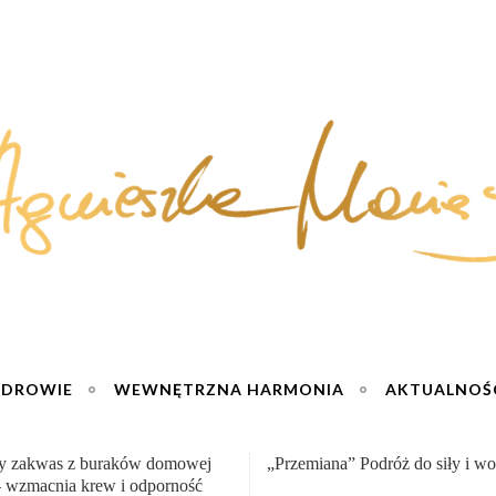
ZDROWIE
WEWNĘTRZNA HARMONIA
AKTUALNOŚ
na” Podróż do siły i wolności :)
Sernik truskawkowy na zimno – 
jogurtu :)