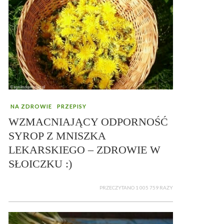
NA ZDROWIE
PRZEPISY
WZMACNIAJĄCY ODPORNOŚĆ
SYROP Z MNISZKA
LEKARSKIEGO – ZDROWIE W
SŁOICZKU :)
PRZECZYTANO 1 005 759 RAZY