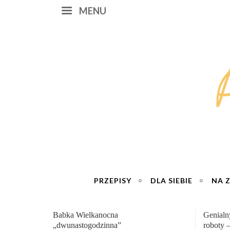
MENU
PRZEPISY
DLA SIEBIE
NA 
Genialny zakwas z buraków domowej
„Przemia
roboty – wzmacnia krew i odporność