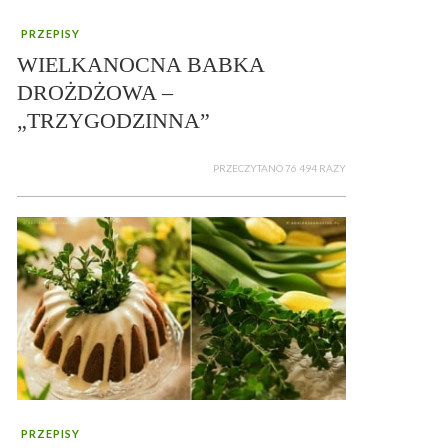
PRZEPISY
WIELKANOCNA BABKA
DROŻDŻOWA –
„TRZYGODZINNA”
PRZECZYTANO 76 494 RAZY
PRZEPISY