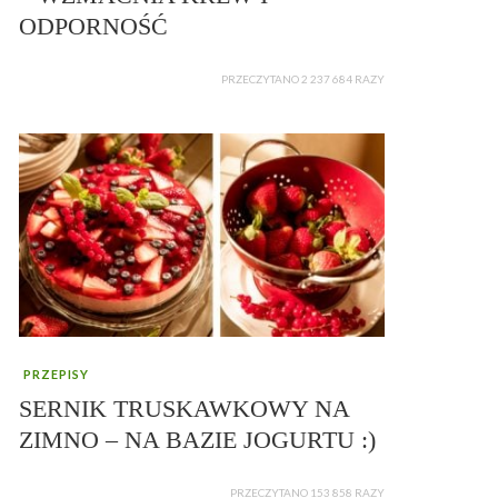
ODPORNOŚĆ
PRZECZYTANO 2 237 684 RAZY
PRZEPISY
SERNIK TRUSKAWKOWY NA
ZIMNO – NA BAZIE JOGURTU :)
PRZECZYTANO 153 858 RAZY