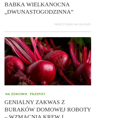
BABKA WIELKANOCNA
„DWUNASTOGODZINNA”
PRZECZYTANO 140 926 RAZY
NA ZDROWIE
PRZEPISY
GENIALNY ZAKWAS Z
BURAKÓW DOMOWEJ ROBOTY
– WZMACNIA KREW I