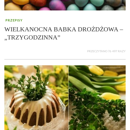
PRZEPISY
WIELKANOCNA BABKA DROŻDŻOWA –
„TRZYGODZINNA”
PRZECZYTANO 76 497 RAZY