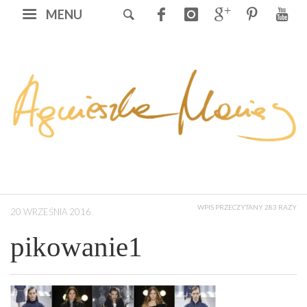
MENU
WPIS PRZECZYTANY 283 RAZY
20 WRZEŚNIA 2016
pikowanie1