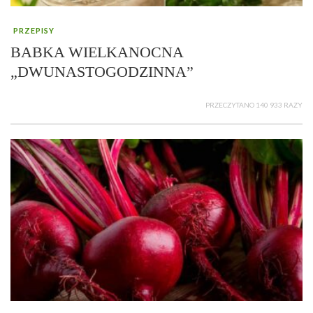
PRZEPISY
BABKA WIELKANOCNA
„DWUNASTOGODZINNA”
PRZECZYTANO 140 933 RAZY