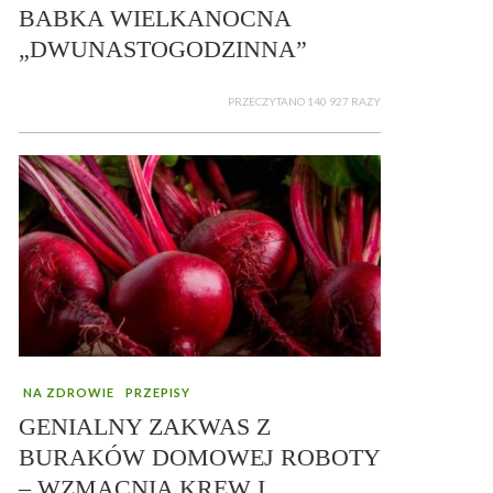
BABKA WIELKANOCNA
„DWUNASTOGODZINNA”
PRZECZYTANO 140 927 RAZY
NA ZDROWIE
PRZEPISY
GENIALNY ZAKWAS Z
BURAKÓW DOMOWEJ ROBOTY
– WZMACNIA KREW I