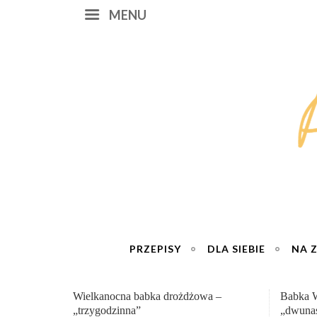
MENU
PRZEPISY
DLA SIEBIE
NA 
wa –
Babka Wielkanocna
Genial
„dwunastogodzinna”
roboty