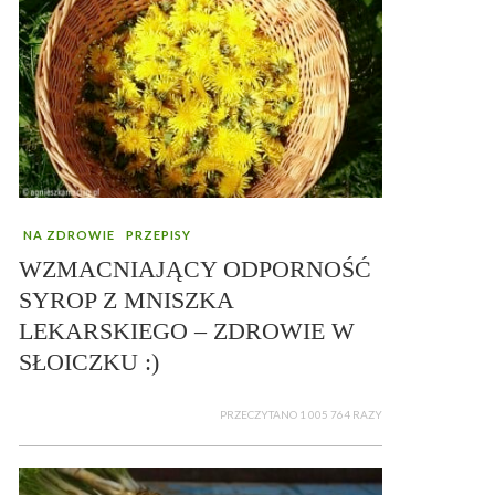
NA ZDROWIE
PRZEPISY
WZMACNIAJĄCY ODPORNOŚĆ
SYROP Z MNISZKA
LEKARSKIEGO – ZDROWIE W
SŁOICZKU :)
PRZECZYTANO 1 005 764 RAZY