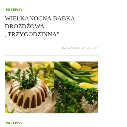
PRZEPISY
WIELKANOCNA BABKA
DROŻDŻOWA –
„TRZYGODZINNA”
PRZECZYTANO 76 495 RAZY
PRZEPISY