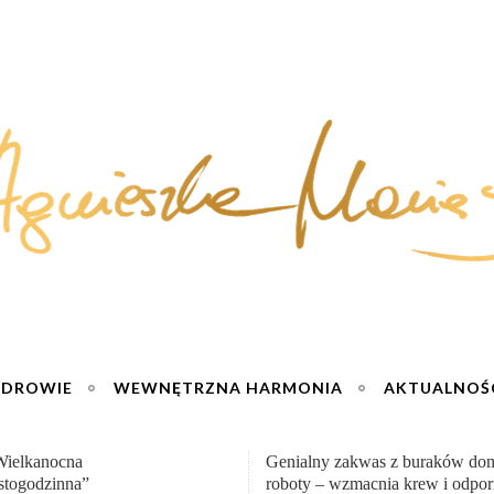
ZDROWIE
WEWNĘTRZNA HARMONIA
AKTUALNOŚ
ny zakwas z buraków domowej
„Przemiana” Podróż do siły i wo
 – wzmacnia krew i odporność