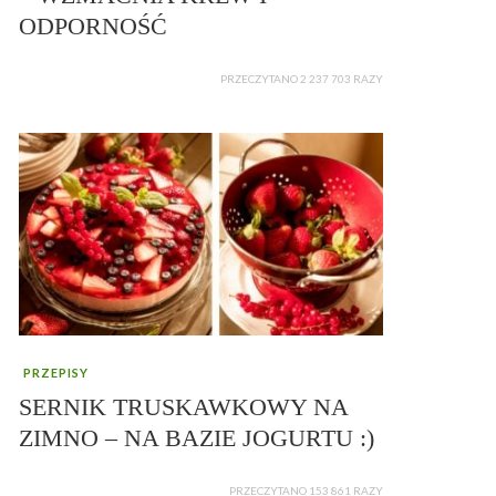
ODPORNOŚĆ
PRZECZYTANO 2 237 703 RAZY
PRZEPISY
SERNIK TRUSKAWKOWY NA
ZIMNO – NA BAZIE JOGURTU :)
PRZECZYTANO 153 861 RAZY