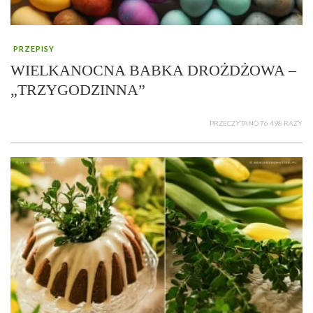
PRZEPISY
WIELKANOCNA BABKA DROŻDŻOWA –
„TRZYGODZINNA”
PRZECZYTANO 76 498 RAZY