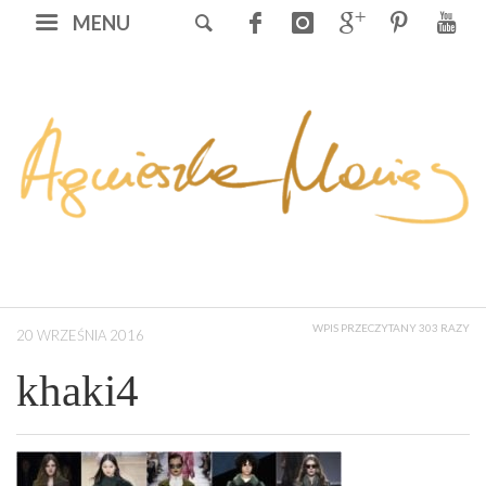
MENU
WPIS PRZECZYTANY 303 RAZY
20 WRZEŚNIA 2016
khaki4