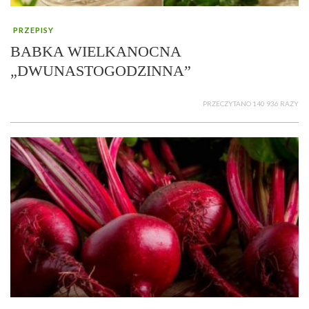
PRZEPISY
BABKA WIELKANOCNA
„DWUNASTOGODZINNA”
PRZECZYTANO 140 936 RAZY