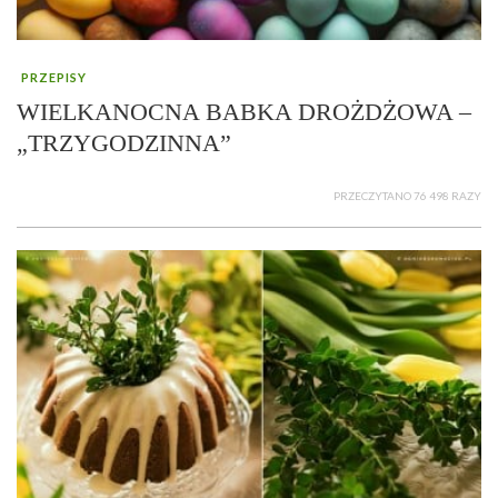
PRZEPISY
WIELKANOCNA BABKA DROŻDŻOWA –
„TRZYGODZINNA”
PRZECZYTANO 76 498 RAZY