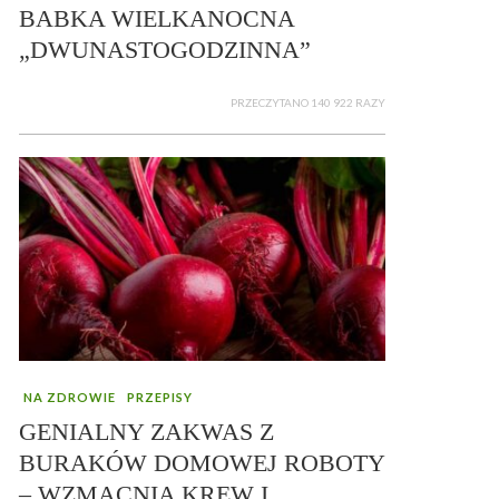
BABKA WIELKANOCNA
„DWUNASTOGODZINNA”
PRZECZYTANO 140 922 RAZY
NA ZDROWIE
PRZEPISY
GENIALNY ZAKWAS Z
BURAKÓW DOMOWEJ ROBOTY
– WZMACNIA KREW I