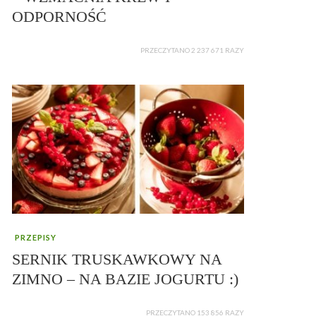
ODPORNOŚĆ
PRZECZYTANO 2 237 671 RAZY
PRZEPISY
SERNIK TRUSKAWKOWY NA
ZIMNO – NA BAZIE JOGURTU :)
PRZECZYTANO 153 856 RAZY