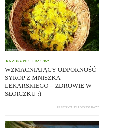
NA ZDROWIE
PRZEPISY
WZMACNIAJĄCY ODPORNOŚĆ
SYROP Z MNISZKA
LEKARSKIEGO – ZDROWIE W
SŁOICZKU :)
PRZECZYTANO 1 005 758 RAZY