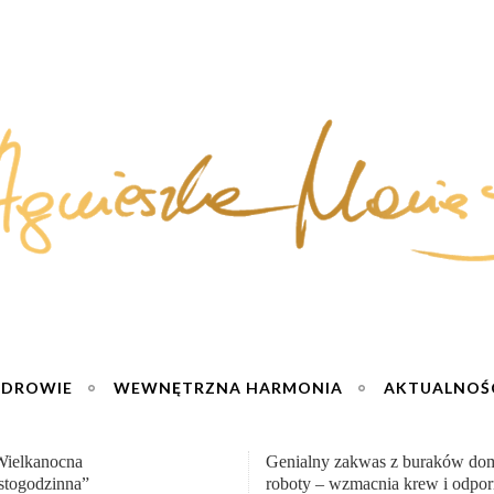
ZDROWIE
WEWNĘTRZNA HARMONIA
AKTUALNOŚ
y zakwas z buraków domowej
„Przemiana” Podróż do siły i wol
– wzmacnia krew i odporność