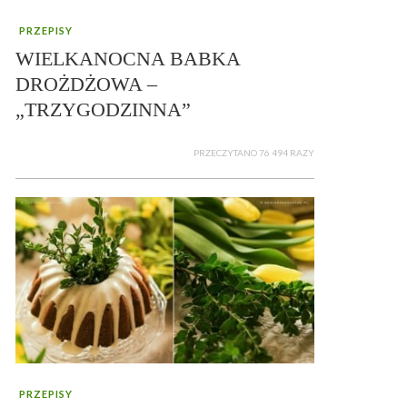
PRZEPISY
WIELKANOCNA BABKA
DROŻDŻOWA –
„TRZYGODZINNA”
PRZECZYTANO 76 494 RAZY
PRZEPISY