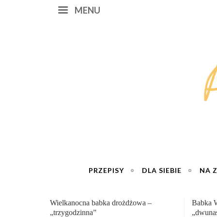
MENU
PRZEPISY
DLA SIEBIE
NA 
Babka Wielkanocna
Genialn
„dwunastogodzinna”
roboty 