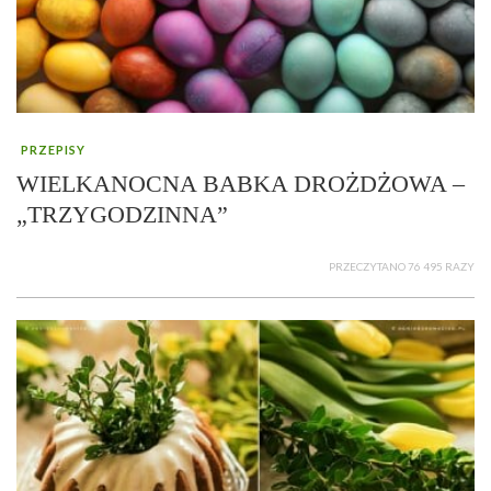
PRZEPISY
WIELKANOCNA BABKA DROŻDŻOWA –
„TRZYGODZINNA”
PRZECZYTANO 76 495 RAZY