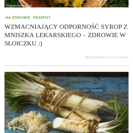
NA ZDROWIE
PRZEPISY
WZMACNIAJĄCY ODPORNOŚĆ SYROP Z
MNISZKA LEKARSKIEGO – ZDROWIE W
SŁOICZKU :)
PRZECZYTANO 1 005 765 RAZY