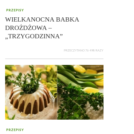
PRZEPISY
WIELKANOCNA BABKA
DROŻDŻOWA –
„TRZYGODZINNA”
PRZECZYTANO 76 498 RAZY
PRZEPISY