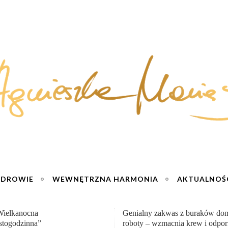
ZDROWIE
WEWNĘTRZNA HARMONIA
AKTUALNOŚ
y zakwas z buraków domowej
„Przemiana” Podróż do siły i wol
– wzmacnia krew i odporność