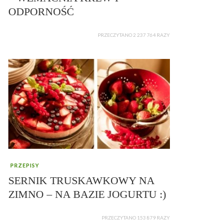
ODPORNOŚĆ
PRZECZYTANO 2 237 764 RAZY
PRZEPISY
SERNIK TRUSKAWKOWY NA
ZIMNO – NA BAZIE JOGURTU :)
PRZECZYTANO 153 879 RAZY