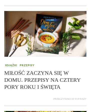
KSIĄŻKI
PRZEPISY
MIŁOŚĆ ZACZYNA SIĘ W
DOMU. PRZEPISY NA CZTERY
PORY ROKU I ŚWIĘTA
PRZECZYTANO 33 919 RAZY