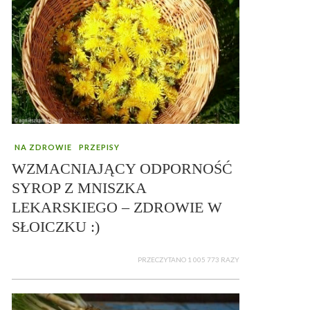
NA ZDROWIE
PRZEPISY
WZMACNIAJĄCY ODPORNOŚĆ
SYROP Z MNISZKA
LEKARSKIEGO – ZDROWIE W
SŁOICZKU :)
PRZECZYTANO 1 005 773 RAZY