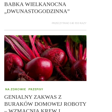
BABKA WIELKANOCNA
„DWUNASTOGODZINNA”
PRZECZYTANO 140 933 RAZY
NA ZDROWIE
PRZEPISY
GENIALNY ZAKWAS Z
BURAKÓW DOMOWEJ ROBOTY
– WZMACNIA KREW I