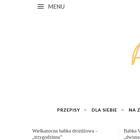
MENU
PRZEPISY
DLA SIEBIE
NA 
Babka Wielkanocna
Genialn
„dwunastogodzinna”
roboty 