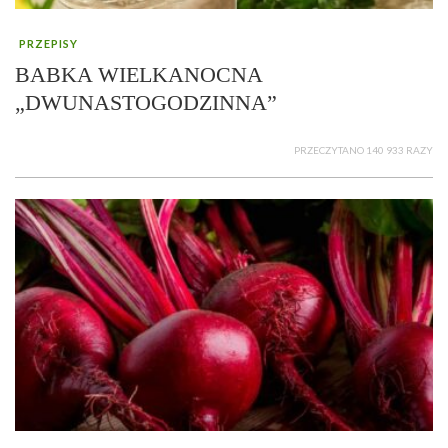
PRZEPISY
BABKA WIELKANOCNA
„DWUNASTOGODZINNA”
PRZECZYTANO 140 933 RAZY