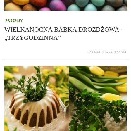
PRZEPISY
WIELKANOCNA BABKA DROŻDŻOWA –
„TRZYGODZINNA”
PRZECZYTANO 76 497 RAZY