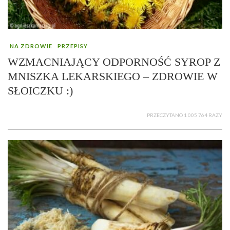
NA ZDROWIE
PRZEPISY
WZMACNIAJĄCY ODPORNOŚĆ SYROP Z
MNISZKA LEKARSKIEGO – ZDROWIE W
SŁOICZKU :)
PRZECZYTANO 1 005 764 RAZY