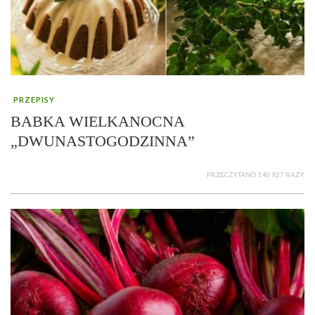
PRZEPISY
BABKA WIELKANOCNA
„DWUNASTOGODZINNA”
PRZECZYTANO 140 927 RAZY