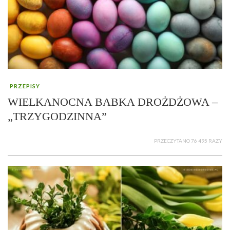
PRZEPISY
WIELKANOCNA BABKA DROŻDŻOWA –
„TRZYGODZINNA”
PRZECZYTANO 76 495 RAZY