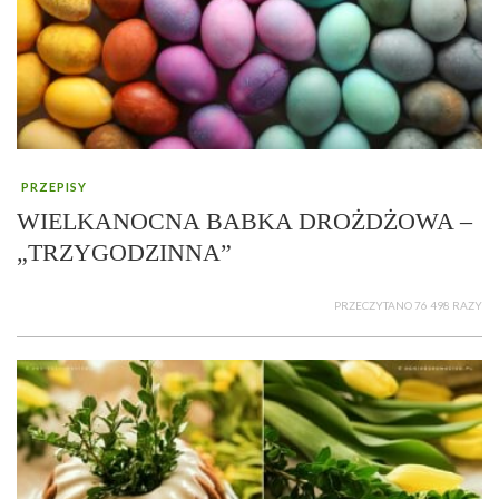
PRZEPISY
WIELKANOCNA BABKA DROŻDŻOWA –
„TRZYGODZINNA”
PRZECZYTANO 76 498 RAZY