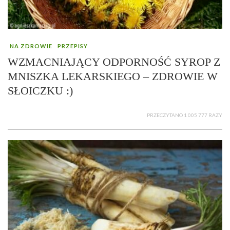
NA ZDROWIE
PRZEPISY
WZMACNIAJĄCY ODPORNOŚĆ SYROP Z
MNISZKA LEKARSKIEGO – ZDROWIE W
SŁOICZKU :)
PRZECZYTANO 1 005 777 RAZY