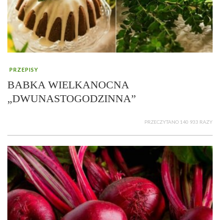
PRZEPISY
BABKA WIELKANOCNA
„DWUNASTOGODZINNA”
PRZECZYTANO 140 933 RAZY