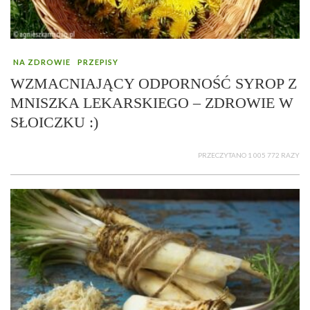
NA ZDROWIE
PRZEPISY
WZMACNIAJĄCY ODPORNOŚĆ SYROP Z
MNISZKA LEKARSKIEGO – ZDROWIE W
SŁOICZKU :)
PRZECZYTANO 1 005 772 RAZY