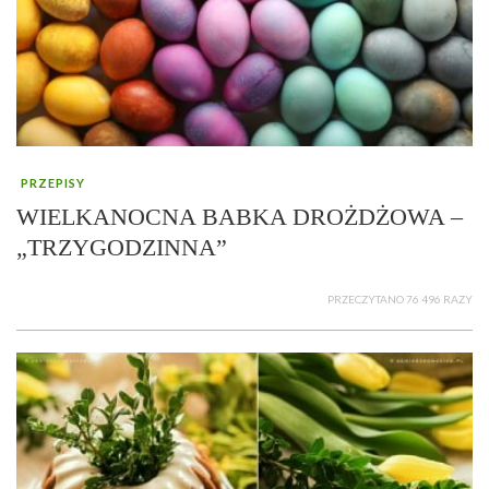
PRZEPISY
WIELKANOCNA BABKA DROŻDŻOWA –
„TRZYGODZINNA”
PRZECZYTANO 76 496 RAZY