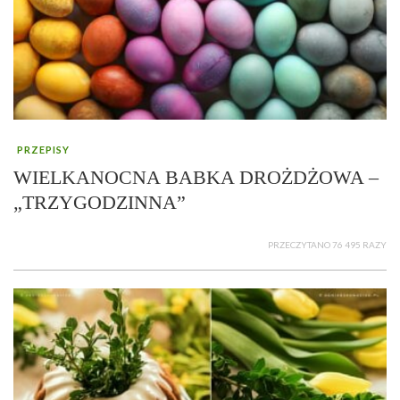
PRZEPISY
WIELKANOCNA BABKA DROŻDŻOWA –
„TRZYGODZINNA”
PRZECZYTANO 76 495 RAZY