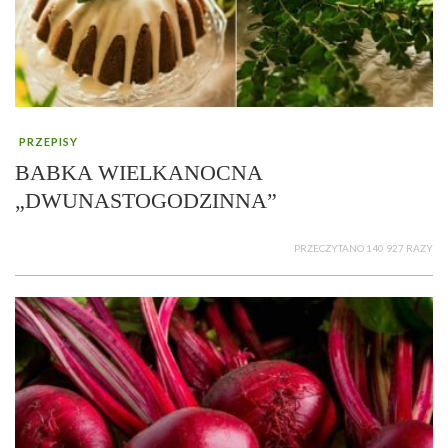
PRZEPISY
BABKA WIELKANOCNA
„DWUNASTOGODZINNA”
PRZECZYTANO 140 927 RAZY