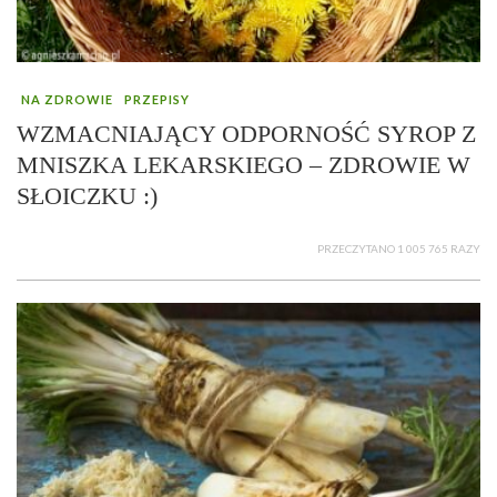
NA ZDROWIE
PRZEPISY
WZMACNIAJĄCY ODPORNOŚĆ SYROP Z
MNISZKA LEKARSKIEGO – ZDROWIE W
SŁOICZKU :)
PRZECZYTANO 1 005 765 RAZY