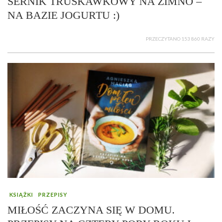
SERNIK TRUSKAWKOWY NA ZIMNO –
NA BAZIE JOGURTU :)
PRZECZYTANO 153 860 RAZY
KSIĄŻKI
PRZEPISY
MIŁOŚĆ ZACZYNA SIĘ W DOMU.