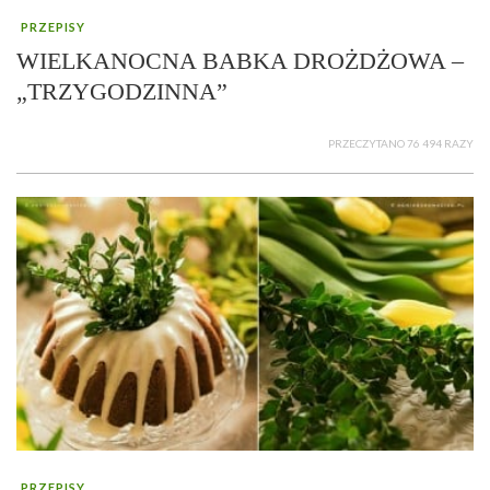
PRZEPISY
WIELKANOCNA BABKA DROŻDŻOWA –
„TRZYGODZINNA”
PRZECZYTANO 76 494 RAZY
PRZEPISY