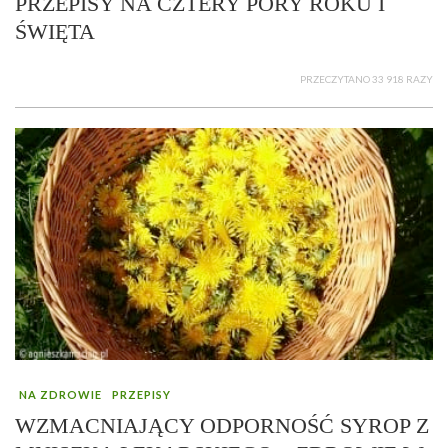
PRZEPISY NA CZTERY PORY ROKU I
ŚWIĘTA
PRZECZYTANO 33 918 RAZY
NA ZDROWIE
PRZEPISY
WZMACNIAJĄCY ODPORNOŚĆ SYROP Z