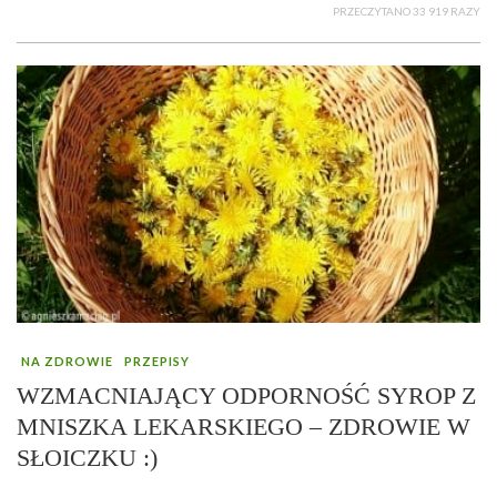
PRZECZYTANO 33 919 RAZY
NA ZDROWIE
PRZEPISY
WZMACNIAJĄCY ODPORNOŚĆ SYROP Z
MNISZKA LEKARSKIEGO – ZDROWIE W
SŁOICZKU :)