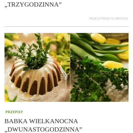
„TRZYGODZINNA”
PRZECZYTANO 76 498 RAZY
PRZEPISY
BABKA WIELKANOCNA
„DWUNASTOGODZINNA”