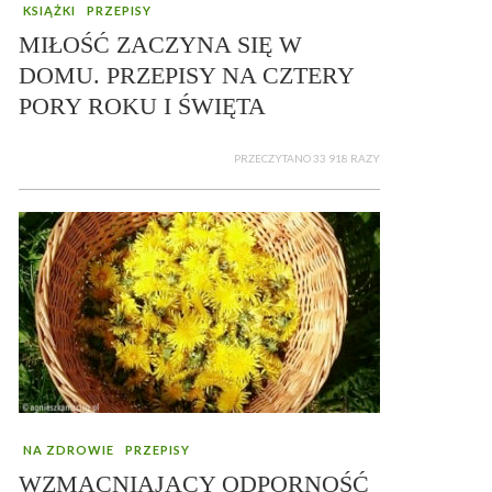
KSIĄŻKI
PRZEPISY
MIŁOŚĆ ZACZYNA SIĘ W
DOMU. PRZEPISY NA CZTERY
PORY ROKU I ŚWIĘTA
PRZECZYTANO 33 918 RAZY
NA ZDROWIE
PRZEPISY
WZMACNIAJĄCY ODPORNOŚĆ