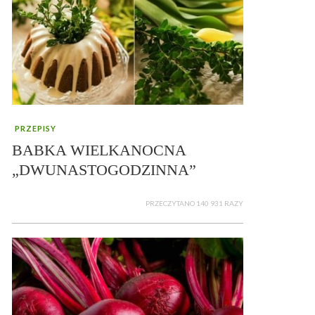
PRZEPISY
BABKA WIELKANOCNA
„DWUNASTOGODZINNA”
PRZECZYTANO 140 931 RAZY