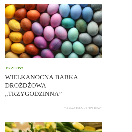
PRZEPISY
WIELKANOCNA BABKA
DROŻDŻOWA –
„TRZYGODZINNA”
PRZECZYTANO 76 495 RAZY