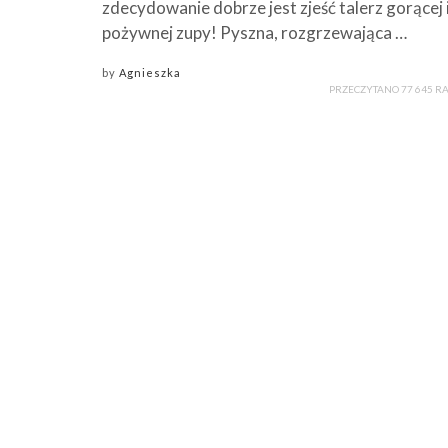
zdecydowanie dobrze jest zjeść talerz gorącej 
pożywnej zupy! Pyszna, rozgrzewająca …
by
Agnieszka
PRZECZYTANO 77 645 R