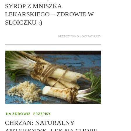
SYROP Z MNISZKA
LEKARSKIEGO – ZDROWIE W
SŁOICZKU :)
PRZECZYTANO 1 005 767 RAZY
NA ZDROWIE
PRZEPISY
CHRZAN: NATURALNY
ANTYBIOTYK, LEK NA CHORE