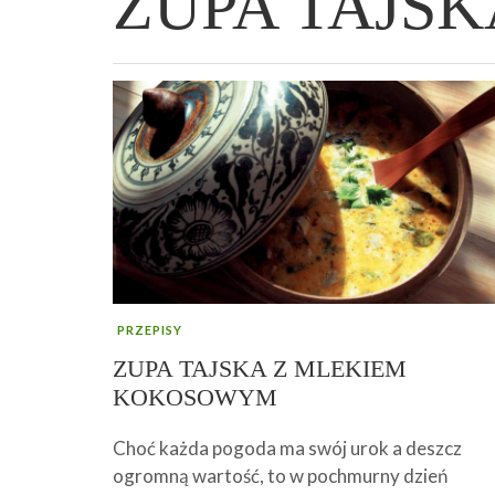
ZUPA TAJSK
WIELKANOCNA BABKA DROŻDŻOWA –
„PRZEMIANA” PODRÓŻ DO SIŁY I
GENIALNY ZAKWAS Z BURAKÓW DOMOW
AFIRMACJE – TWORZENIE DOBREGO
„TRZYGODZINNA”
WOLNOŚCI :)
ROBOTY – WZMACNIA KREW I ODPORNO
ŻYCIA!
PRZEPISY
ZUPA TAJSKA Z MLEKIEM
KOKOSOWYM
Choć każda pogoda ma swój urok a deszcz
ogromną wartość, to w pochmurny dzień