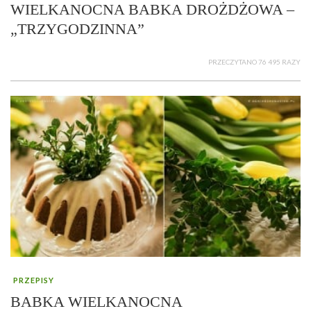
WIELKANOCNA BABKA DROŻDŻOWA –
„TRZYGODZINNA”
PRZECZYTANO 76 495 RAZY
PRZEPISY
BABKA WIELKANOCNA