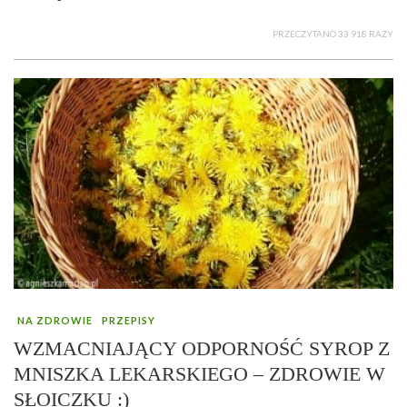
PRZECZYTANO 33 918 RAZY
NA ZDROWIE
PRZEPISY
WZMACNIAJĄCY ODPORNOŚĆ SYROP Z
MNISZKA LEKARSKIEGO – ZDROWIE W
SŁOICZKU :)