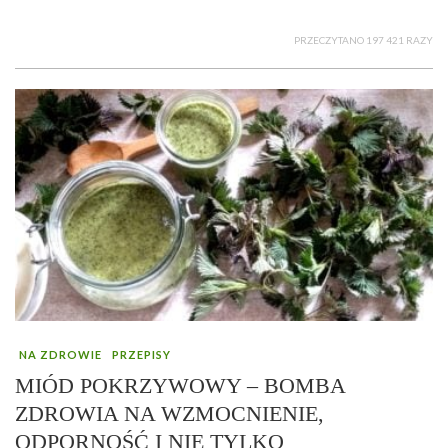
PRZECZYTANO 197 421 RAZY
NA ZDROWIE
PRZEPISY
MIÓD POKRZYWOWY – BOMBA
ZDROWIA NA WZMOCNIENIE,
ODPORNOŚĆ I NIE TYLKO