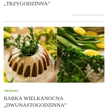
„TRZYGODZINNA”
PRZECZYTANO 76 495 RAZY
PRZEPISY
BABKA WIELKANOCNA
„DWUNASTOGODZINNA”