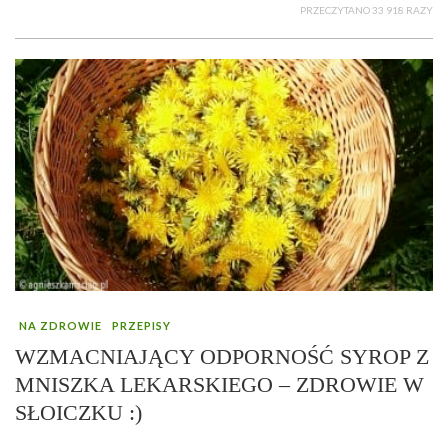
PRZECZYTANO 33 918 RAZY
NA ZDROWIE
PRZEPISY
WZMACNIAJĄCY ODPORNOŚĆ SYROP Z
MNISZKA LEKARSKIEGO – ZDROWIE W
SŁOICZKU :)