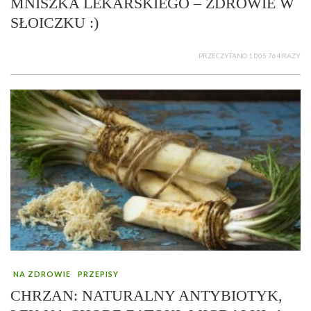
MNISZKA LEKARSKIEGO – ZDROWIE W
SŁOICZKU :)
PRZECZYTANO 1 005 764 RAZY
NA ZDROWIE
PRZEPISY
CHRZAN: NATURALNY ANTYBIOTYK,