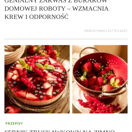
GENIALNY ZAKWAS Z BURAKÓW
DOMOWEJ ROBOTY – WZMACNIA
KREW I ODPORNOŚĆ
PRZECZYTANO 2 237 701 RAZY
PRZEPISY