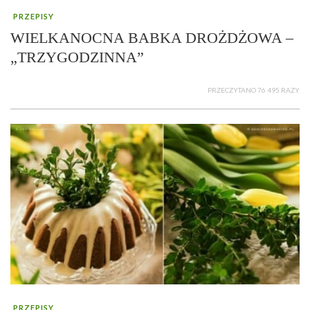
PRZEPISY
WIELKANOCNA BABKA DROŻDŻOWA –
„TRZYGODZINNA”
PRZECZYTANO 76 495 RAZY
PRZEPISY