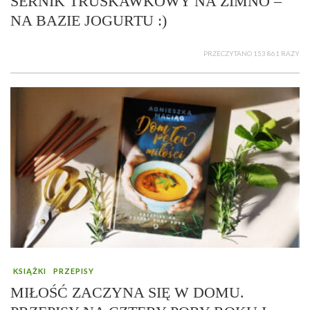
SERNIK TRUSKAWKOWY NA ZIMNO –
NA BAZIE JOGURTU :)
PRZECZYTANO 153 861 RAZY
KSIĄŻKI
PRZEPISY
MIŁOŚĆ ZACZYNA SIĘ W DOMU.