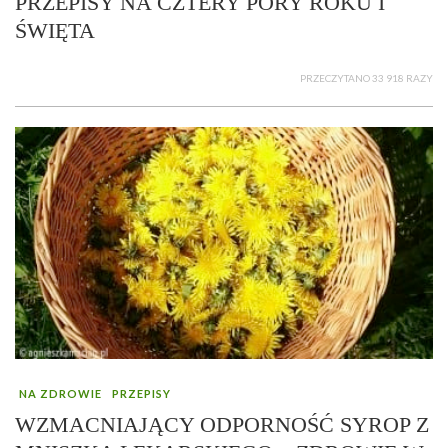
PRZEPISY NA CZTERY PORY ROKU I
ŚWIĘTA
PRZECZYTANO 33 918 RAZY
NA ZDROWIE
PRZEPISY
WZMACNIAJĄCY ODPORNOŚĆ SYROP Z