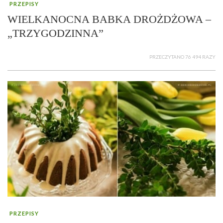
PRZEPISY
WIELKANOCNA BABKA DROŻDŻOWA –
„TRZYGODZINNA”
PRZECZYTANO 76 494 RAZY
PRZEPISY