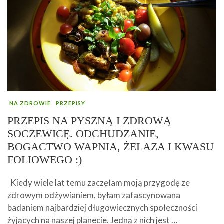
NA ZDROWIE
PRZEPISY
PRZEPIS NA PYSZNĄ I ZDROWĄ
SOCZEWICĘ. ODCHUDZANIE,
BOGACTWO WAPNIA, ŻELAZA I KWASU
FOLIOWEGO :)
Kiedy wiele lat temu zaczęłam moją przygodę ze
zdrowym odżywianiem, byłam zafascynowana
badaniem najbardziej długowiecznych społeczności
żyjących na naszej planecie. Jedną z nich jest …