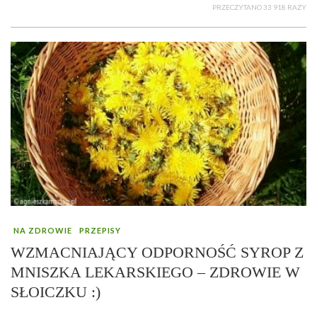
PRZECZYTANO 33 918 RAZY
NA ZDROWIE
PRZEPISY
WZMACNIAJĄCY ODPORNOŚĆ SYROP Z
MNISZKA LEKARSKIEGO – ZDROWIE W
SŁOICZKU :)