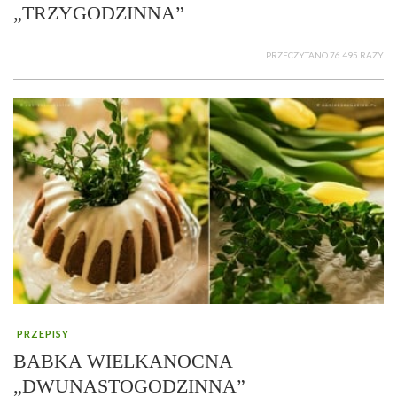
„TRZYGODZINNA”
PRZECZYTANO 76 495 RAZY
PRZEPISY
BABKA WIELKANOCNA
„DWUNASTOGODZINNA”