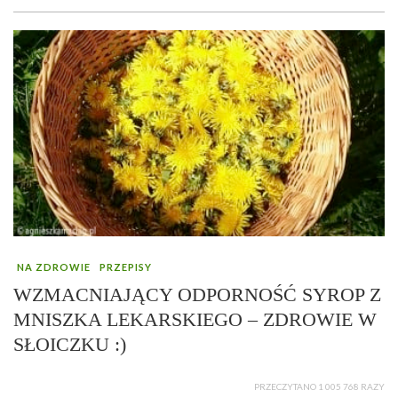
NA ZDROWIE
PRZEPISY
WZMACNIAJĄCY ODPORNOŚĆ SYROP Z
MNISZKA LEKARSKIEGO – ZDROWIE W
SŁOICZKU :)
PRZECZYTANO 1 005 768 RAZY