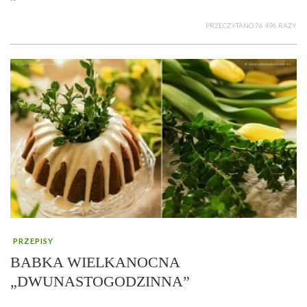
PRZECZYTANO 76 496 RAZY
PRZEPISY
BABKA WIELKANOCNA
„DWUNASTOGODZINNA”