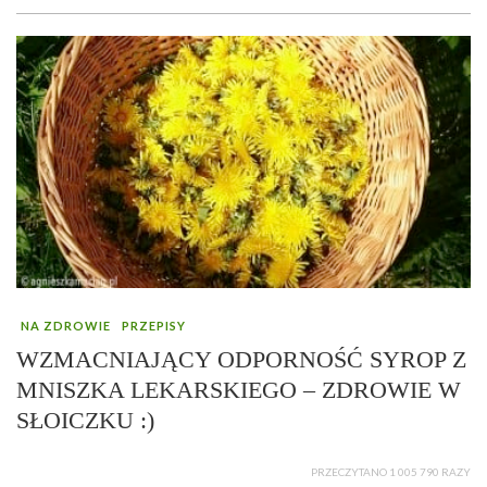
NA ZDROWIE
PRZEPISY
WZMACNIAJĄCY ODPORNOŚĆ SYROP Z
MNISZKA LEKARSKIEGO – ZDROWIE W
SŁOICZKU :)
PRZECZYTANO 1 005 790 RAZY