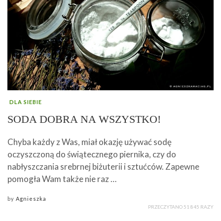
DLA SIEBIE
SODA DOBRA NA WSZYSTKO!
Chyba każdy z Was, miał okazję używać sodę
oczyszczoną do świątecznego piernika, czy do
nabłyszczania srebrnej biżuterii i sztućców. Zapewne
pomogła Wam także nie raz …
by
Agnieszka
PRZECZYTANO 51 845 RAZY