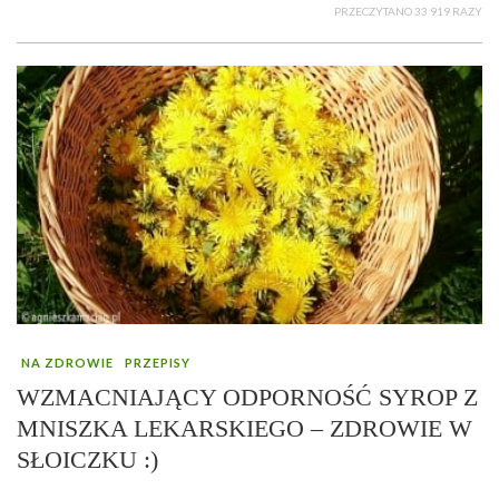
PRZECZYTANO 33 919 RAZY
NA ZDROWIE
PRZEPISY
WZMACNIAJĄCY ODPORNOŚĆ SYROP Z
MNISZKA LEKARSKIEGO – ZDROWIE W
SŁOICZKU :)