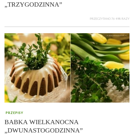
„TRZYGODZINNA”
PRZECZYTANO 76 498 RAZY
PRZEPISY
BABKA WIELKANOCNA
„DWUNASTOGODZINNA”