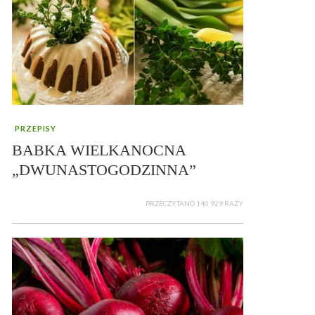
PRZEPISY
BABKA WIELKANOCNA
„DWUNASTOGODZINNA”
PRZECZYTANO 140 929 RAZY