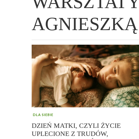
WARSZTATY
AGNIESZKĄ
WIELKANOCNA BABKA DROŻDŻOWA –
„PRZEMIANA” PODRÓŻ DO SIŁY I
GENIALNY ZAKWAS Z BURAKÓW DOMOW
AFIRMACJE – TWORZENIE DOBREGO
„TRZYGODZINNA”
WOLNOŚCI :)
ROBOTY – WZMACNIA KREW I ODPORNO
ŻYCIA!
DLA SIEBIE
DZIEŃ MATKI, CZYLI ŻYCIE
UPLECIONE Z TRUDÓW,