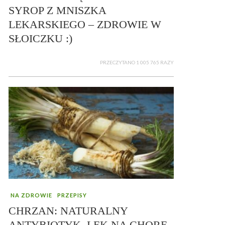
SYROP Z MNISZKA
LEKARSKIEGO – ZDROWIE W
SŁOICZKU :)
PRZECZYTANO 1 005 765 RAZY
NA ZDROWIE
PRZEPISY
CHRZAN: NATURALNY
ANTYBIOTYK, LEK NA CHORE