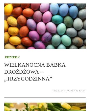
PRZEPISY
WIELKANOCNA BABKA
DROŻDŻOWA –
„TRZYGODZINNA”
PRZECZYTANO 76 495 RAZY