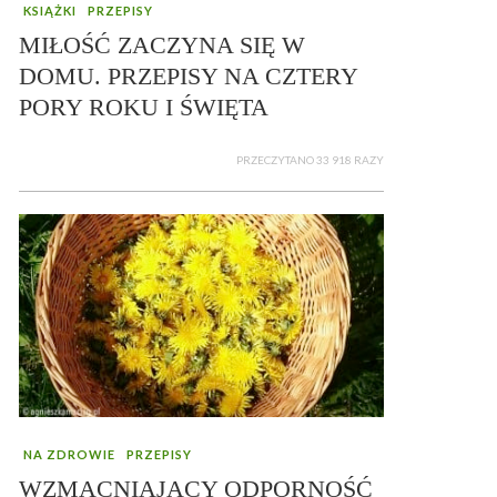
KSIĄŻKI
PRZEPISY
MIŁOŚĆ ZACZYNA SIĘ W
DOMU. PRZEPISY NA CZTERY
PORY ROKU I ŚWIĘTA
PRZECZYTANO 33 918 RAZY
NA ZDROWIE
PRZEPISY
WZMACNIAJĄCY ODPORNOŚĆ