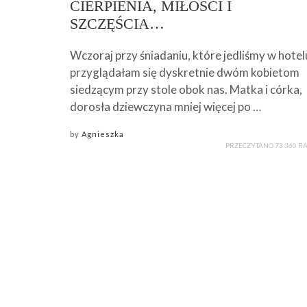
CIERPIENIA, MIŁOŚCI I
SZCZĘŚCIA…
Wczoraj przy śniadaniu, które jedliśmy w hotel
przyglądałam się dyskretnie dwóm kobietom
siedzącym przy stole obok nas. Matka i córka,
dorosła dziewczyna mniej więcej po …
by
Agnieszka
PRZECZYTANO 73 360 R