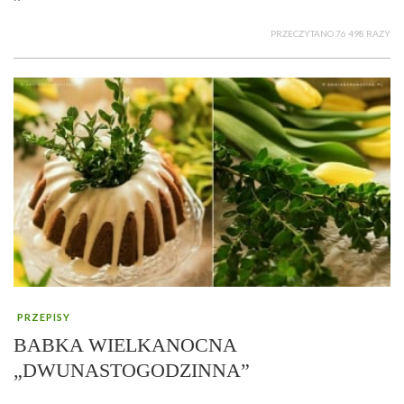
PRZECZYTANO 76 498 RAZY
PRZEPISY
BABKA WIELKANOCNA
„DWUNASTOGODZINNA”