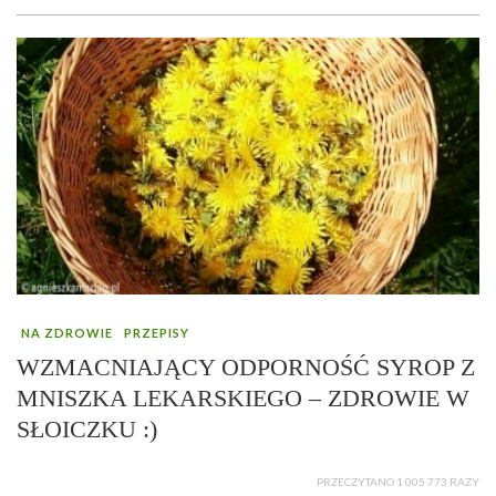
NA ZDROWIE
PRZEPISY
WZMACNIAJĄCY ODPORNOŚĆ SYROP Z
MNISZKA LEKARSKIEGO – ZDROWIE W
SŁOICZKU :)
PRZECZYTANO 1 005 773 RAZY