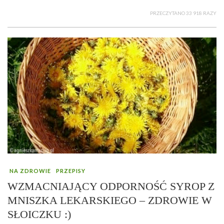
PRZECZYTANO 33 918 RAZY
NA ZDROWIE
PRZEPISY
WZMACNIAJĄCY ODPORNOŚĆ SYROP Z
MNISZKA LEKARSKIEGO – ZDROWIE W
SŁOICZKU :)