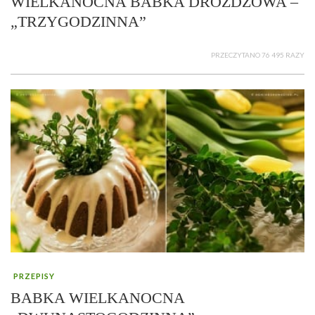
WIELKANOCNA BABKA DROŻDŻOWA –
„TRZYGODZINNA”
PRZECZYTANO 76 495 RAZY
PRZEPISY
BABKA WIELKANOCNA