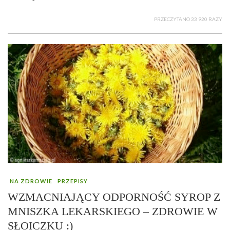
PRZECZYTANO 33 920 RAZY
NA ZDROWIE
PRZEPISY
WZMACNIAJĄCY ODPORNOŚĆ SYROP Z
MNISZKA LEKARSKIEGO – ZDROWIE W
SŁOICZKU :)