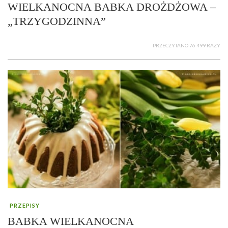
WIELKANOCNA BABKA DROŻDŻOWA –
„TRZYGODZINNA”
PRZECZYTANO 76 499 RAZY
PRZEPISY
BABKA WIELKANOCNA