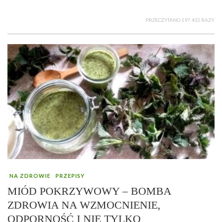
PRZECZYTANO 197 432 RAZY
NA ZDROWIE
PRZEPISY
MIÓD POKRZYWOWY – BOMBA
ZDROWIA NA WZMOCNIENIE,
ODPORNOŚĆ I NIE TYLKO