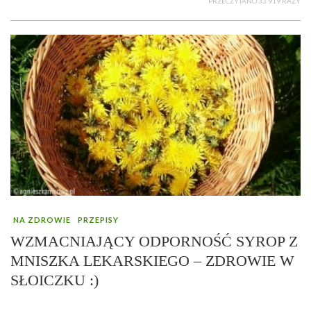
PRZECZYTANO 33 919 RAZY
NA ZDROWIE
PRZEPISY
WZMACNIAJĄCY ODPORNOŚĆ SYROP Z
MNISZKA LEKARSKIEGO – ZDROWIE W
SŁOICZKU :)