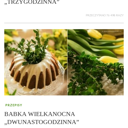
„TRZYGODZINNA”
PRZECZYTANO 76 498 RAZY
PRZEPISY
BABKA WIELKANOCNA
„DWUNASTOGODZINNA”