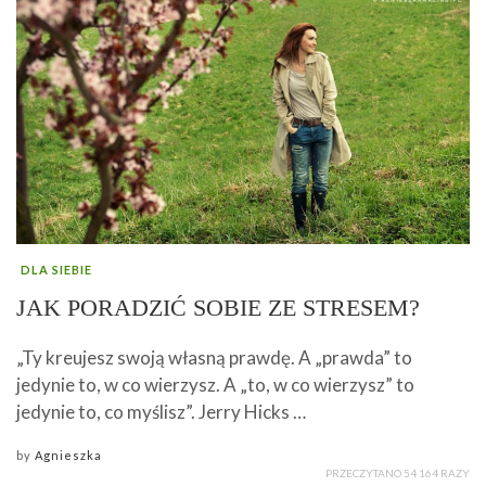
DLA SIEBIE
JAK PORADZIĆ SOBIE ZE STRESEM?
„Ty kreujesz swoją własną prawdę. A „prawda” to
jedynie to, w co wierzysz. A „to, w co wierzysz” to
jedynie to, co myślisz”. Jerry Hicks …
by
Agnieszka
PRZECZYTANO 54 164 RAZY