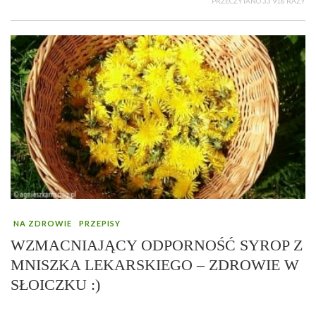
PRZECZYTANO 33 918 RAZY
NA ZDROWIE
PRZEPISY
WZMACNIAJĄCY ODPORNOŚĆ SYROP Z
MNISZKA LEKARSKIEGO – ZDROWIE W
SŁOICZKU :)