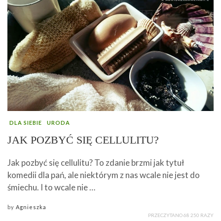
DLA SIEBIE
URODA
JAK POZBYĆ SIĘ CELLULITU?
Jak pozbyć się cellulitu? To zdanie brzmi jak tytuł
komedii dla pań, ale niektórym z nas wcale nie jest do
śmiechu. I to wcale nie …
by
Agnieszka
PRZECZYTANO 68 250 RAZY