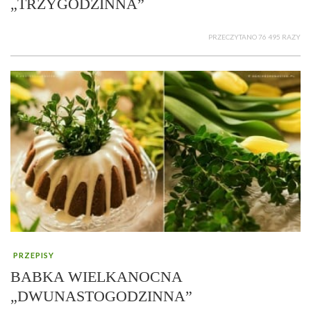
„TRZYGODZINNA”
PRZECZYTANO 76 495 RAZY
PRZEPISY
BABKA WIELKANOCNA
„DWUNASTOGODZINNA”