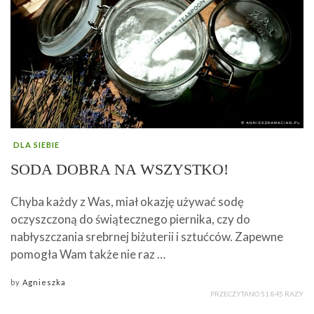
DLA SIEBIE
SODA DOBRA NA WSZYSTKO!
Chyba każdy z Was, miał okazję używać sodę
oczyszczoną do świątecznego piernika, czy do
nabłyszczania srebrnej biżuterii i sztućców. Zapewne
pomogła Wam także nie raz …
by
Agnieszka
PRZECZYTANO 51 845 RAZY