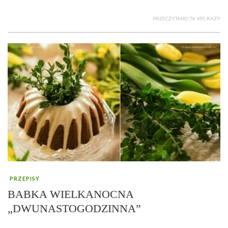
PRZECZYTANO 76 495 RAZY
PRZEPISY
BABKA WIELKANOCNA
„DWUNASTOGODZINNA”