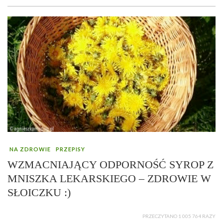
NA ZDROWIE
PRZEPISY
WZMACNIAJĄCY ODPORNOŚĆ SYROP Z
MNISZKA LEKARSKIEGO – ZDROWIE W
SŁOICZKU :)
PRZECZYTANO 1 005 764 RAZY