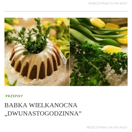
PRZECZYTANO 76 495 RAZY
PRZEPISY
BABKA WIELKANOCNA
„DWUNASTOGODZINNA”
PRZECZYTANO 140 931 RAZY