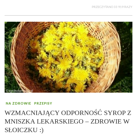
PRZECZYTANO 33 919 RAZY
NA ZDROWIE
PRZEPISY
WZMACNIAJĄCY ODPORNOŚĆ SYROP Z
MNISZKA LEKARSKIEGO – ZDROWIE W
SŁOICZKU :)