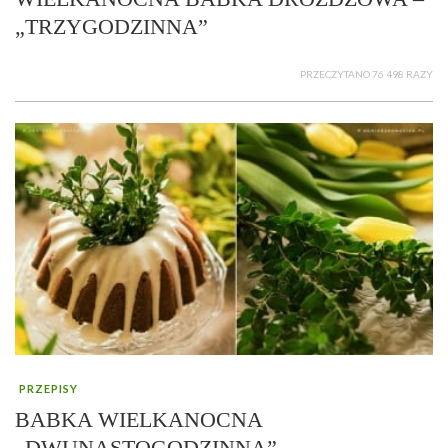
„TRZYGODZINNA”
PRZECZYTANO 76 498 RAZY
PRZEPISY
BABKA WIELKANOCNA
„DWUNASTOGODZINNA”