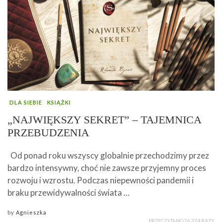
DLA SIEBIE
KSIĄŻKI
„NAJWIĘKSZY SEKRET” – TAJEMNICA
PRZEBUDZENIA
Od ponad roku wszyscy globalnie przechodzimy przez
bardzo intensywny, choć nie zawsze przyjemny proces
rozwoju i wzrostu. Podczas niepewności pandemii i
braku przewidywalności świata …
by
Agnieszka
PRZECZYTANO 26 374 RAZY