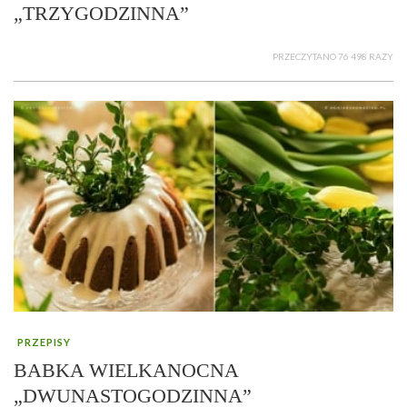
„TRZYGODZINNA”
PRZECZYTANO 76 498 RAZY
PRZEPISY
BABKA WIELKANOCNA
„DWUNASTOGODZINNA”