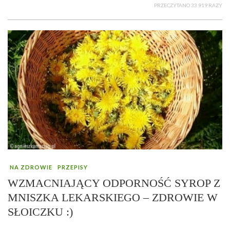
PRZECZYTANO 33 919 RAZY
NA ZDROWIE
PRZEPISY
WZMACNIAJĄCY ODPORNOŚĆ SYROP Z
MNISZKA LEKARSKIEGO – ZDROWIE W
SŁOICZKU :)