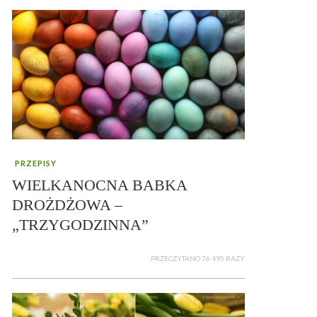
PRZEPISY
WIELKANOCNA BABKA
DROŻDŻOWA –
„TRZYGODZINNA”
PRZECZYTANO 76 495 RAZY