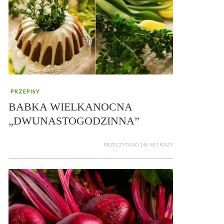
PRZEPISY
BABKA WIELKANOCNA
„DWUNASTOGODZINNA”
PRZECZYTANO 140 927 RAZY