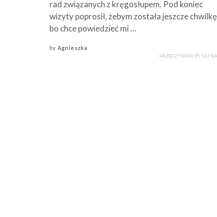
rad związanych z kręgosłupem. Pod koniec
wizyty poprosił, żebym została jeszcze chwilkę
bo chce powiedzieć mi …
by
Agnieszka
PRZECZYTANO 95 522 R