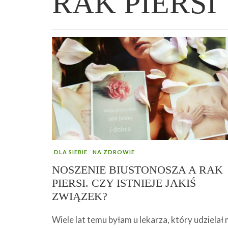
RAK PIERSI
WIELKANOCNA BABKA DROŻDŻOWA –
„PRZEMIANA” PODRÓŻ DO SIŁY I
GENIALNY ZAKWAS Z BURAKÓW DOMOW
AFIRMACJE – TWORZENIE DOBREGO
„TRZYGODZINNA”
WOLNOŚCI :)
ROBOTY – WZMACNIA KREW I ODPORNO
ŻYCIA!
DLA SIEBIE
NA ZDROWIE
NOSZENIE BIUSTONOSZA A RAK
PIERSI. CZY ISTNIEJE JAKIŚ
ZWIĄZEK?
Wiele lat temu byłam u lekarza, który udzielał 