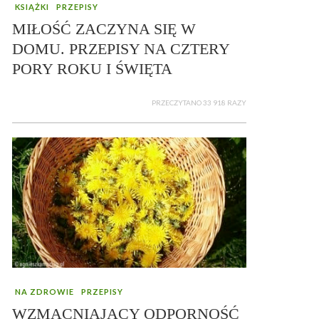
KSIĄŻKI
PRZEPISY
MIŁOŚĆ ZACZYNA SIĘ W
DOMU. PRZEPISY NA CZTERY
PORY ROKU I ŚWIĘTA
PRZECZYTANO 33 918 RAZY
NA ZDROWIE
PRZEPISY
WZMACNIAJĄCY ODPORNOŚĆ