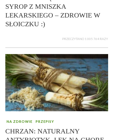
SYROP Z MNISZKA
LEKARSKIEGO – ZDROWIE W
SŁOICZKU :)
PRZECZYTANO 1 005 764 RAZY
NA ZDROWIE
PRZEPISY
CHRZAN: NATURALNY
ANTYBIOTYK, LEK NA CHORE