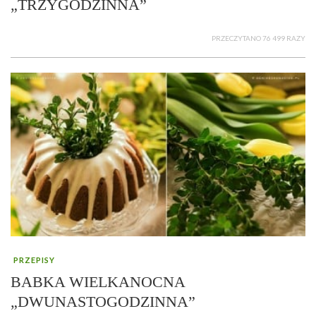
„TRZYGODZINNA”
PRZECZYTANO 76 499 RAZY
PRZEPISY
BABKA WIELKANOCNA
„DWUNASTOGODZINNA”