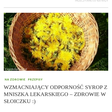
PRZECZYTANO 33 920 RAZY
NA ZDROWIE
PRZEPISY
WZMACNIAJĄCY ODPORNOŚĆ SYROP Z
MNISZKA LEKARSKIEGO – ZDROWIE W
SŁOICZKU :)