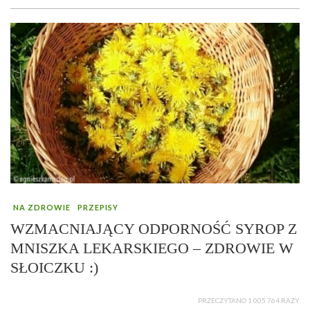
NA ZDROWIE
PRZEPISY
WZMACNIAJĄCY ODPORNOŚĆ SYROP Z
MNISZKA LEKARSKIEGO – ZDROWIE W
SŁOICZKU :)
PRZECZYTANO 1 005 764 RAZY