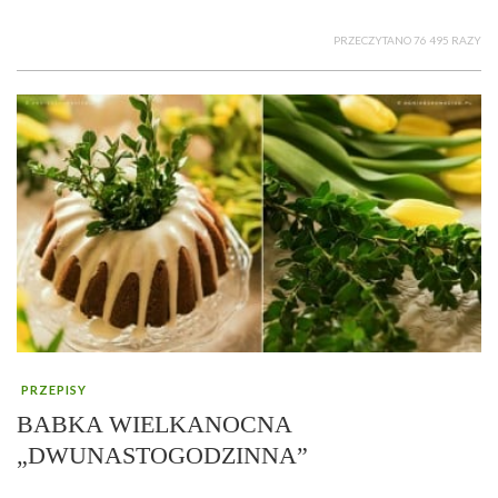
PRZECZYTANO 76 495 RAZY
PRZEPISY
BABKA WIELKANOCNA
„DWUNASTOGODZINNA”