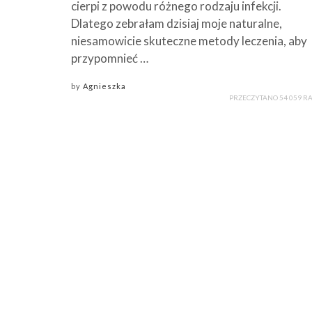
cierpi z powodu różnego rodzaju infekcji.
Dlatego zebrałam dzisiaj moje naturalne,
niesamowicie skuteczne metody leczenia, aby
przypomnieć …
by
Agnieszka
PRZECZYTANO 54 059 R