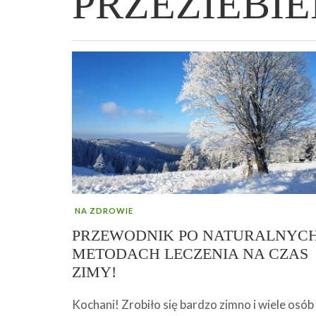
PRZEZIEBIE
WIELKANOCNA BABKA DROŻDŻOWA –
„PRZEMIANA” PODRÓŻ DO SIŁY I
GENIALNY ZAKWAS Z BURAKÓW DOMOW
AFIRMACJE – TWORZENIE DOBREGO
„TRZYGODZINNA”
WOLNOŚCI :)
ROBOTY – WZMACNIA KREW I ODPORNO
ŻYCIA!
NA ZDROWIE
PRZEWODNIK PO NATURALNYC
METODACH LECZENIA NA CZAS
ZIMY!
Kochani! Zrobiło się bardzo zimno i wiele osób