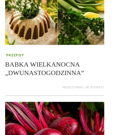
PRZEPISY
BABKA WIELKANOCNA
„DWUNASTOGODZINNA”
PRZECZYTANO 140 924 RAZY