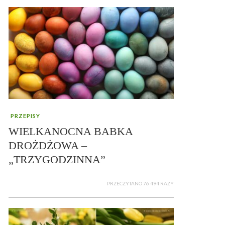
PRZEPISY
WIELKANOCNA BABKA
DROŻDŻOWA –
„TRZYGODZINNA”
PRZECZYTANO 76 494 RAZY