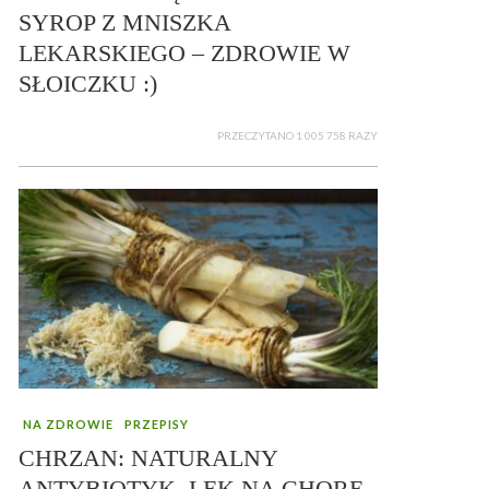
SYROP Z MNISZKA
LEKARSKIEGO – ZDROWIE W
SŁOICZKU :)
PRZECZYTANO 1 005 758 RAZY
NA ZDROWIE
PRZEPISY
CHRZAN: NATURALNY
ANTYBIOTYK, LEK NA CHORE