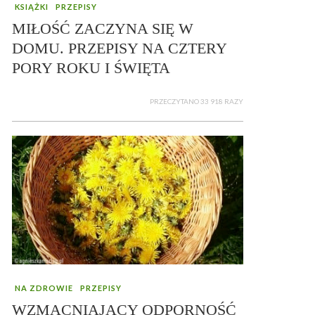
KSIĄŻKI
PRZEPISY
MIŁOŚĆ ZACZYNA SIĘ W
DOMU. PRZEPISY NA CZTERY
PORY ROKU I ŚWIĘTA
PRZECZYTANO 33 918 RAZY
NA ZDROWIE
PRZEPISY
WZMACNIAJĄCY ODPORNOŚĆ