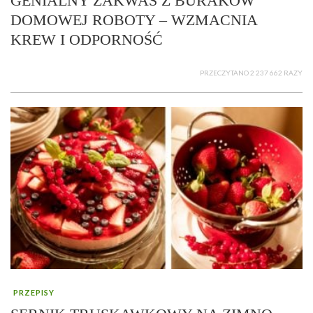
GENIALNY ZAKWAS Z BURAKÓW
DOMOWEJ ROBOTY – WZMACNIA
KREW I ODPORNOŚĆ
PRZECZYTANO 2 237 662 RAZY
PRZEPISY