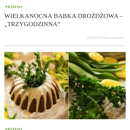
PRZEPISY
WIELKANOCNA BABKA DROŻDŻOWA –
„TRZYGODZINNA”
PRZECZYTANO 76 494 RAZY
PRZEPISY