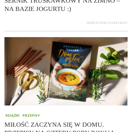
SERNIK TRUSKAWKOWY NA ZIMNO –
NA BAZIE JOGURTU :)
PRZECZYTANO 153 853 RAZY
KSIĄŻKI
PRZEPISY
MIŁOŚĆ ZACZYNA SIĘ W DOMU.