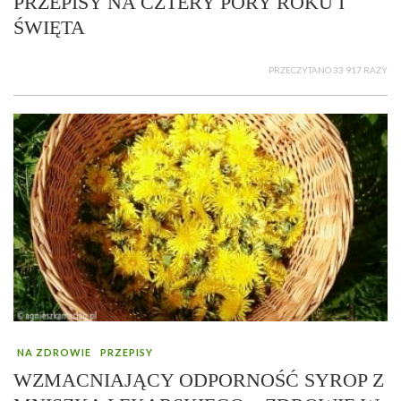
PRZEPISY NA CZTERY PORY ROKU I
ŚWIĘTA
PRZECZYTANO 33 917 RAZY
NA ZDROWIE
PRZEPISY
WZMACNIAJĄCY ODPORNOŚĆ SYROP Z