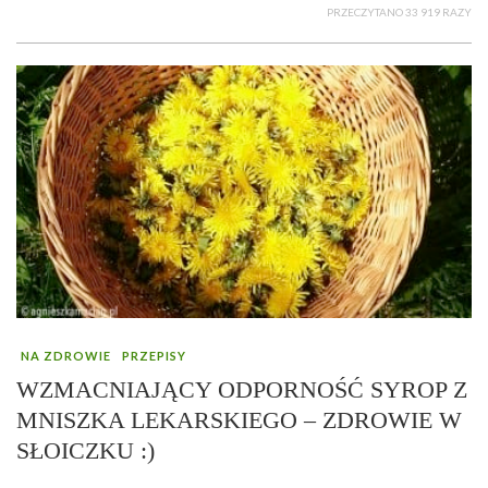
PRZECZYTANO 33 919 RAZY
NA ZDROWIE
PRZEPISY
WZMACNIAJĄCY ODPORNOŚĆ SYROP Z
MNISZKA LEKARSKIEGO – ZDROWIE W
SŁOICZKU :)