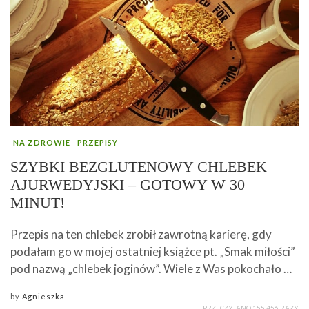
NA ZDROWIE
PRZEPISY
SZYBKI BEZGLUTENOWY CHLEBEK
AJURWEDYJSKI – GOTOWY W 30
MINUT!
Przepis na ten chlebek zrobił zawrotną karierę, gdy
podałam go w mojej ostatniej książce pt. „Smak miłości”
pod nazwą „chlebek joginów”. Wiele z Was pokochało …
by
Agnieszka
PRZECZYTANO 155 456 RAZY