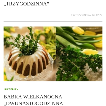
„TRZYGODZINNA”
PRZECZYTANO 76 496 RAZY
PRZEPISY
BABKA WIELKANOCNA
„DWUNASTOGODZINNA”