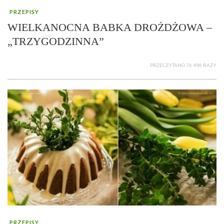
PRZEPISY
WIELKANOCNA BABKA DROŻDŻOWA –
„TRZYGODZINNA”
PRZECZYTANO 76 496 RAZY
PRZEPISY