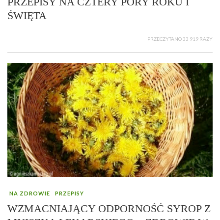
PRZEPISY NA CZTERY PORY ROKU I
ŚWIĘTA
PRZECZYTANO 33 919 RAZY
NA ZDROWIE
PRZEPISY
WZMACNIAJĄCY ODPORNOŚĆ SYROP Z