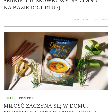
SERNIK TRUSKAWKOWY NA ZIMNO –
NA BAZIE JOGURTU :)
PRZECZYTANO 153 871 RAZY
KSIĄŻKI
PRZEPISY
MIŁOŚĆ ZACZYNA SIĘ W DOMU.