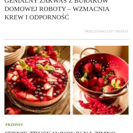
GENIALNY ZAKWAS Z BURAKÓW
DOMOWEJ ROBOTY – WZMACNIA
KREW I ODPORNOŚĆ
PRZECZYTANO 2 237 738 RAZY
PRZEPISY