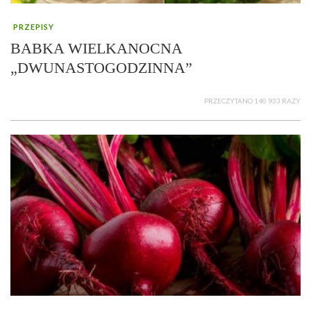
PRZEPISY
BABKA WIELKANOCNA
„DWUNASTOGODZINNA”
PRZECZYTANO 140 933 RAZY