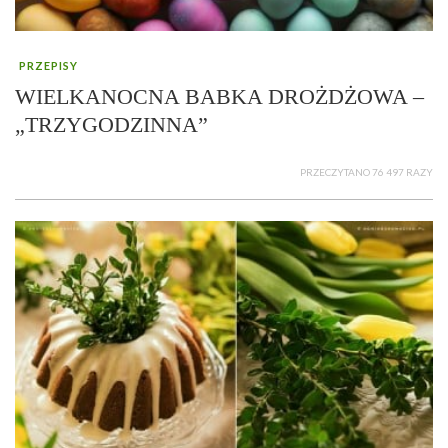
PRZEPISY
WIELKANOCNA BABKA DROŻDŻOWA –
„TRZYGODZINNA”
PRZECZYTANO 76 497 RAZY