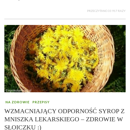
PRZECZYTANO 33 917 RAZY
NA ZDROWIE
PRZEPISY
WZMACNIAJĄCY ODPORNOŚĆ SYROP Z
MNISZKA LEKARSKIEGO – ZDROWIE W
SŁOICZKU :)