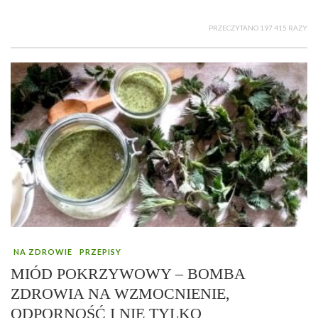
PRZECZYTANO 197 415 RAZY
NA ZDROWIE
PRZEPISY
MIÓD POKRZYWOWY – BOMBA
ZDROWIA NA WZMOCNIENIE,
ODPORNOŚĆ I NIE TYLKO