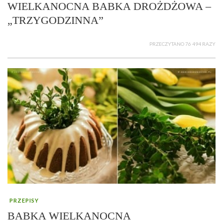
WIELKANOCNA BABKA DROŻDŻOWA –
„TRZYGODZINNA”
PRZECZYTANO 76 494 RAZY
PRZEPISY
BABKA WIELKANOCNA